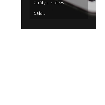
Ztráty a nálezy
další...