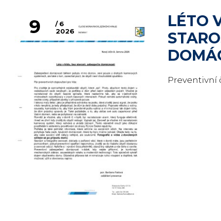
LÉTO V
9
6
2026
STARO
DOMÁ
Preventivní